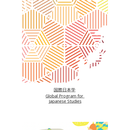
国際日本学
Global Program for
Japanese Studies