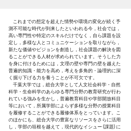
これまでの想定を超えた情勢や環境の変化が続く予
測不可能な時代が到来したといわれる今，社会では，
高い専門性や特定のスキルだけでなく，自ら課題を設
定し，多様な人とコミュニケーションを取りながら，
新たな価値やビジョンを創造し，社会課題の解決を図
ることができる人材が求められています。そうした力
を身に付けるためには，文理の壁や専門の壁を越えた
普遍的知識・能力を高め，考えを多角的・論理的に深
く掘り下げる力を養うことが不可欠です。
千葉大学では，総合大学として人文社会科学・自然
科学・生命科学のあらゆる専門分野の教育研究が行わ
れている強みを生かし，普遍教育科目や学部開放科目
等において，所属学部によらず多様な分野の授業科目
を履修することができる履修体系をとっています。こ
のほかにも、総合大学の豊富なリソースをさらに活用
し，学部の垣根を越えて，現代的なイシュー (課題) に