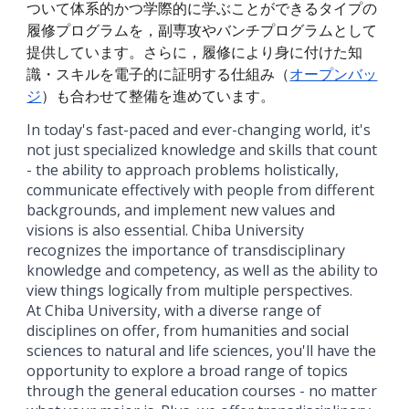
ついて体系的かつ学際的に学ぶことができるタイプの
履修プログラムを，副専攻やバンチプログラムとして
提供しています。さらに，履修により身に付けた知
識・スキルを電子的に証明する仕組み（
オープンバッ
ジ
）も合わせて整備を進めています。
In today's fast-paced and ever-changing world, it's
not just specialized knowledge and skills that count
- the ability to approach problems holistically,
communicate effectively with people from different
backgrounds, and implement new values and
visions is also essential. Chiba University
recognizes the importance of transdisciplinary
knowledge and competency, as well as the ability to
view things logically from multiple perspectives.
At Chiba University, with a diverse range of
disciplines on offer, from humanities and social
sciences to natural and life sciences, you'll have the
opportunity to explore a broad range of topics
through the general education courses - no matter