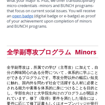
what your major is. Plus, we offer transdisciplinary
micro-credentials -minors and BUNCH programs-
that focus on current social issues. You will receive
an
open badge
(digital badge or e-badge) as proof
of your achievement upon completion of minors
and BUNCH programs.
Minors
全学副専攻プログラム
全学副専攻は，所属での学び（主専攻）に加えて，自
分の興味関心のある分野について，体系的に学ぶこと
ができるプログラムです。専攻
分野以外の幅広い
知見
に触れ、国内外を問わず社会で活躍する人材に必要と
される能力や素養を体系的に身につけることを目的と
し、学部生向けと大学院生向けのプログラムが開設さ
れています。
修了（取得）要件を満たした場合には，
要件に応じて修了証書もしくは
オープ
ン
バッジ
が発行