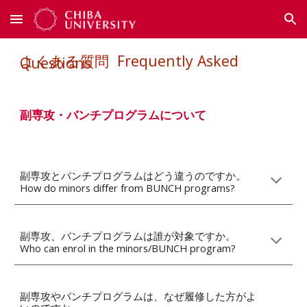
Skip to main content
Skip to navigation
Frequently Asked
よくある質問
Questions
副専攻・バンチプログラムについて
副専攻とバンチプログラムはどう違うのですか。
How do minors differ from BUNCH programs?
副専攻
、
バンチプログラムは
誰が対象ですか
。
Who can enrol in the minors/BUNCH program
?
副専攻
やバンチプログラムは、なぜ履修した方がよ